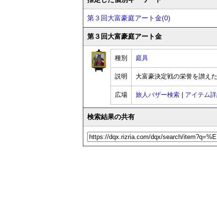
第３回大富豪庭アート金(0)
第３回大富豪庭アート金
種別
庭具
説明
大富豪決定戦の栄誉を讃え
広場
旅人バザー検索
|
アイテム詳
検索結果の共有