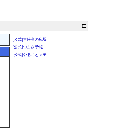
[公式]冒険者の広場
[公式]つよさ予報
[公式]やることメモ