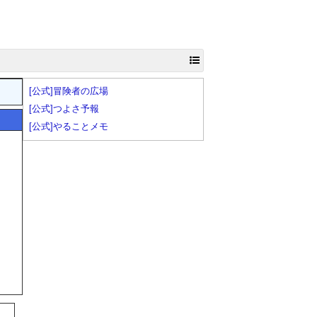
[公式]冒険者の広場
[公式]つよさ予報
[公式]やることメモ