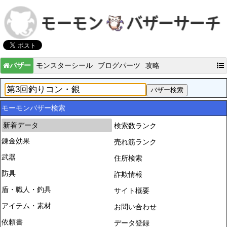
バザー
モンスターシール
ブログパーツ
攻略
モーモンバザー検索
新着データ
検索数ランク
錬金効果
売れ筋ランク
武器
住所検索
防具
詐欺情報
盾・職人・釣具
サイト概要
アイテム・素材
お問い合わせ
依頼書
データ登録