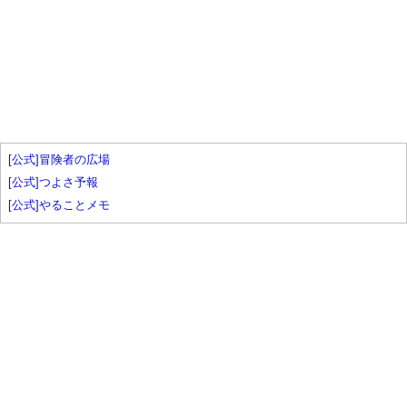
[公式]冒険者の広場
[公式]つよさ予報
[公式]やることメモ