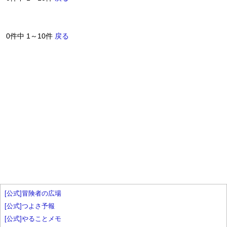
0件中 1～10件
戻る
[公式]冒険者の広場
[公式]つよさ予報
[公式]やることメモ