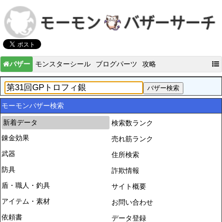
バザー
モンスターシール
ブログパーツ
攻略
モーモンバザー検索
新着データ
検索数ランク
錬金効果
売れ筋ランク
武器
住所検索
防具
詐欺情報
盾・職人・釣具
サイト概要
アイテム・素材
お問い合わせ
依頼書
データ登録