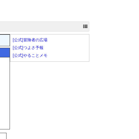
[公式]冒険者の広場
[公式]つよさ予報
[公式]やることメモ