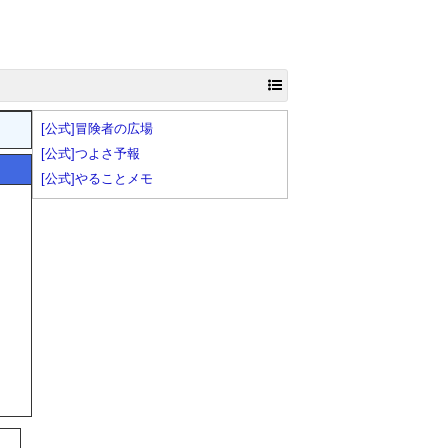
[公式]冒険者の広場
[公式]つよさ予報
[公式]やることメモ