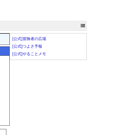
[公式]冒険者の広場
[公式]つよさ予報
[公式]やることメモ