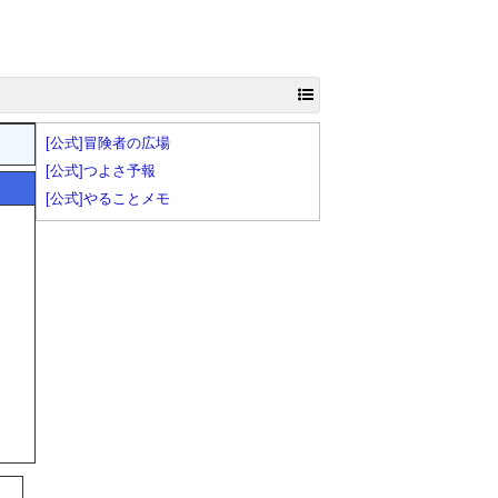
[公式]冒険者の広場
[公式]つよさ予報
[公式]やることメモ