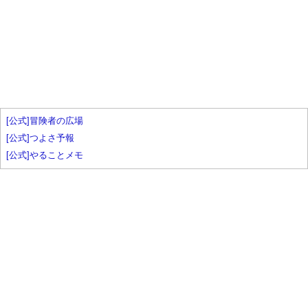
[公式]冒険者の広場
[公式]つよさ予報
[公式]やることメモ