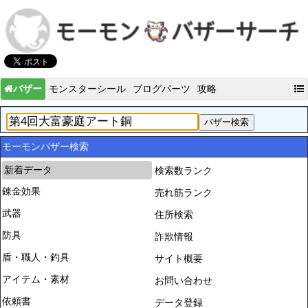
バザー
モンスターシール
ブログパーツ
攻略
モーモンバザー検索
新着データ
検索数ランク
錬金効果
売れ筋ランク
武器
住所検索
防具
詐欺情報
盾・職人・釣具
サイト概要
アイテム・素材
お問い合わせ
依頼書
データ登録