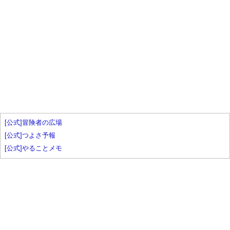
[公式]冒険者の広場
[公式]つよさ予報
[公式]やることメモ