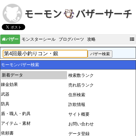
バザー
モンスターシール
ブログパーツ
攻略
モーモンバザー検索
新着データ
検索数ランク
錬金効果
売れ筋ランク
武器
住所検索
防具
詐欺情報
盾・職人・釣具
サイト概要
アイテム・素材
お問い合わせ
依頼書
データ登録