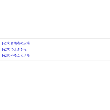
[公式]冒険者の広場
[公式]つよさ予報
[公式]やることメモ