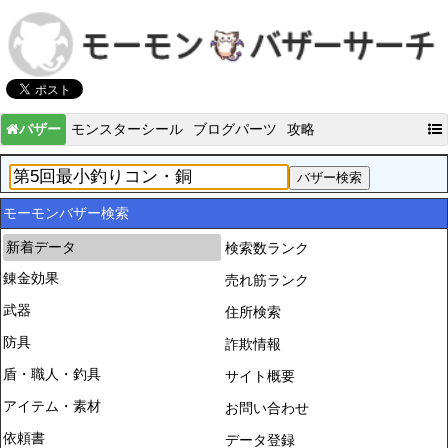
バザー
モンスターシール
ブログパーツ
攻略
モーモンバザー検索
新着データ
検索数ランク
錬金効果
売れ筋ランク
武器
住所検索
防具
詐欺情報
盾・職人・釣具
サイト概要
アイテム・素材
お問い合わせ
依頼書
データ登録