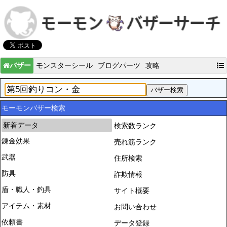
バザー
モンスターシール
ブログパーツ
攻略
モーモンバザー検索
新着データ
検索数ランク
錬金効果
売れ筋ランク
武器
住所検索
防具
詐欺情報
盾・職人・釣具
サイト概要
アイテム・素材
お問い合わせ
依頼書
データ登録