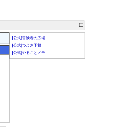
[公式]冒険者の広場
[公式]つよさ予報
[公式]やることメモ