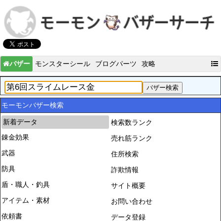
バザー
モンスターシール
ブログパーツ
攻略
モーモンバザー検索
新着データ
検索数ランク
錬金効果
売れ筋ランク
武器
住所検索
防具
詐欺情報
盾・職人・釣具
サイト概要
アイテム・素材
お問い合わせ
依頼書
データ登録