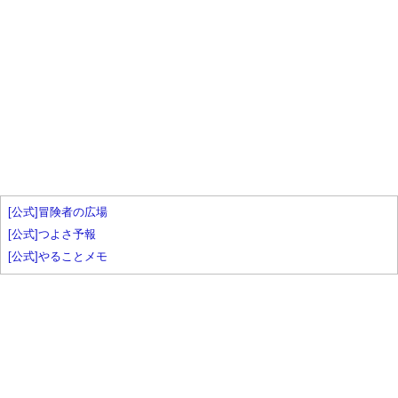
[公式]冒険者の広場
[公式]つよさ予報
[公式]やることメモ