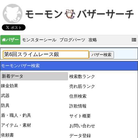
バザー
モンスターシール
ブログパーツ
攻略
モーモンバザー検索
新着データ
検索数ランク
錬金効果
売れ筋ランク
武器
住所検索
防具
詐欺情報
盾・職人・釣具
サイト概要
アイテム・素材
お問い合わせ
依頼書
データ登録