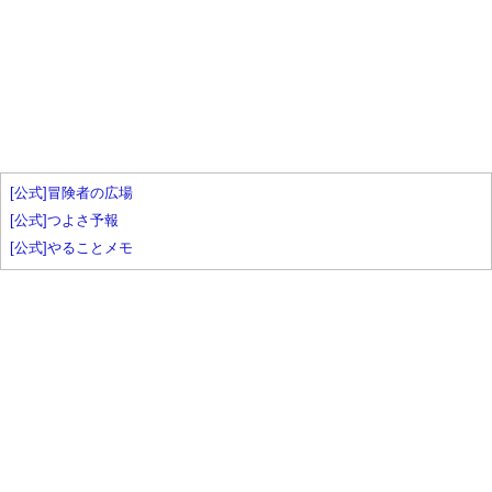
[公式]冒険者の広場
[公式]つよさ予報
[公式]やることメモ