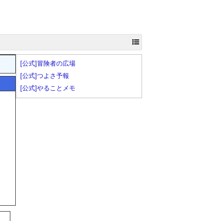
[公式]冒険者の広場
[公式]つよさ予報
[公式]やることメモ