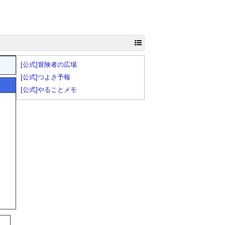
[公式]冒険者の広場
[公式]つよさ予報
[公式]やることメモ