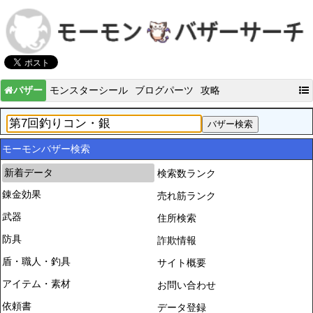
バザー
モンスターシール
ブログパーツ
攻略
モーモンバザー検索
新着データ
検索数ランク
錬金効果
売れ筋ランク
武器
住所検索
防具
詐欺情報
盾・職人・釣具
サイト概要
アイテム・素材
お問い合わせ
依頼書
データ登録