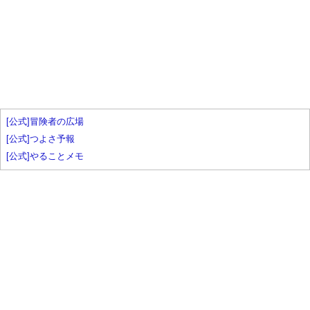
[公式]冒険者の広場
[公式]つよさ予報
[公式]やることメモ