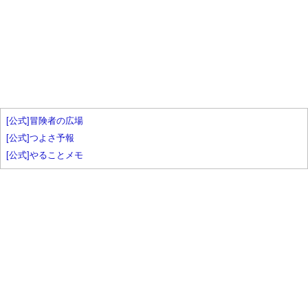
[公式]冒険者の広場
[公式]つよさ予報
[公式]やることメモ