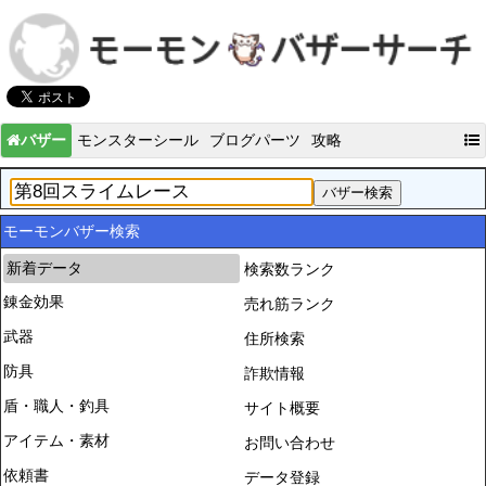
バザー
モンスターシール
ブログパーツ
攻略
モーモンバザー検索
新着データ
検索数ランク
錬金効果
売れ筋ランク
武器
住所検索
防具
詐欺情報
盾・職人・釣具
サイト概要
アイテム・素材
お問い合わせ
依頼書
データ登録