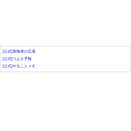
[公式]冒険者の広場
[公式]つよさ予報
[公式]やることメモ