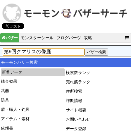
バザー
モンスターシール
ブログパーツ
攻略
モーモンバザー検索
新着データ
検索数ランク
錬金効果
売れ筋ランク
武器
住所検索
防具
詐欺情報
盾・職人・釣具
サイト概要
アイテム・素材
お問い合わせ
依頼書
データ登録