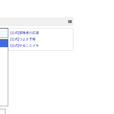
[公式]冒険者の広場
[公式]つよさ予報
[公式]やることメモ