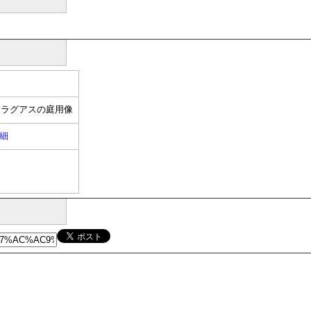
むラグアスの庭用像
細