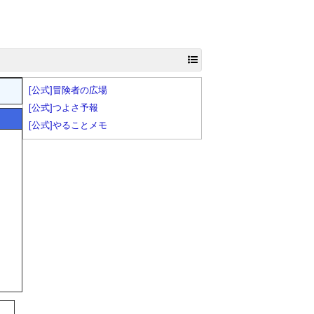
[公式]冒険者の広場
[公式]つよさ予報
[公式]やることメモ