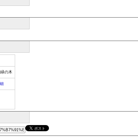
の緑の木
細