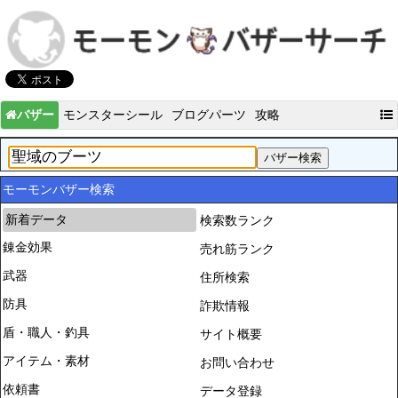
バザー
モンスターシール
ブログパーツ
攻略
モーモンバザー検索
新着データ
検索数ランク
錬金効果
売れ筋ランク
武器
住所検索
防具
詐欺情報
盾・職人・釣具
サイト概要
アイテム・素材
お問い合わせ
依頼書
データ登録