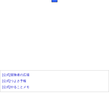
[公式]冒険者の広場
[公式]つよさ予報
[公式]やることメモ