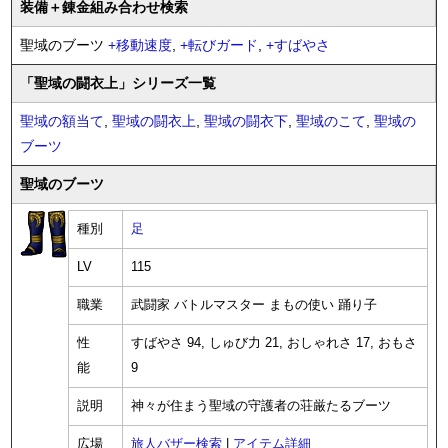
装備
＋錬金
組み合わせ検索
聖域のブーツ
+
移動速度
,
+
転びガード
,
+
すばやさ
「聖域の闘衣上」シリーズ一覧
聖域の額当て
,
聖域の闘衣上
,
聖域の闘衣下
,
聖域のこて
,
聖域の
ブーツ
聖域のブーツ
種別
足
LV
115
職業
武闘家 バトルマスター まもの使い 踊り子
性
すばやさ 94, しゅび力 21, おしゃれさ 17, おもさ
能
9
説明
神々が住まう聖域の守護者の荘厳たるブーツ
広場
旅人バザー検索
|
アイテム詳細