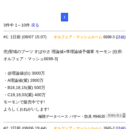
1
3件中 1～10件
戻る
#1
:
1日前
(08/07 15:07)
オルフェア・マッシュルーム
6698-3 (
)
詳細
売)聖域のブーツ すばやさ 理論値+準理論値予備軍 モーモン [住所:
オルフェア・マッシュ6698-3]
・@理論値(白) 3000万
・A理論値(紫) 2800万
・B18,18,15(紫) 500万
・C18,18,03(紫) 400万
モーモンで販売中です!
よろしくおねがいします!
極限データベース バザー・防具 #94630
#2
:
2日前
(08/06 19:44)
オルフェア・マッシュルーム
2665-2 (
)
詳細