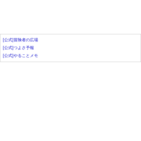
[公式]冒険者の広場
[公式]つよさ予報
[公式]やることメモ