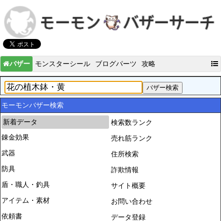
バザー
モンスターシール
ブログパーツ
攻略
モーモンバザー検索
新着データ
検索数ランク
錬金効果
売れ筋ランク
武器
住所検索
防具
詐欺情報
盾・職人・釣具
サイト概要
アイテム・素材
お問い合わせ
依頼書
データ登録