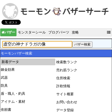
バザー
モンスターシール
ブログパーツ
攻略
モーモンバザー検索
新着データ
検索数ランク
錬金効果
売れ筋ランク
武器
住所検索
防具
詐欺情報
盾・職人・釣具
サイト概要
アイテム・素材
お問い合わせ
依頼書
データ登録