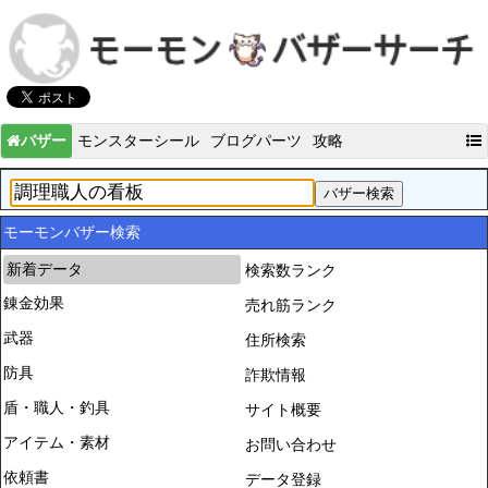
バザー
モンスターシール
ブログパーツ
攻略
モーモンバザー検索
新着データ
検索数ランク
錬金効果
売れ筋ランク
武器
住所検索
防具
詐欺情報
盾・職人・釣具
サイト概要
アイテム・素材
お問い合わせ
依頼書
データ登録