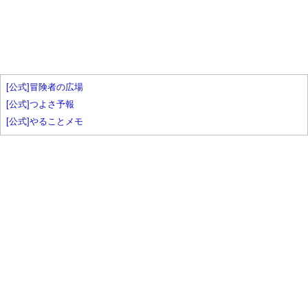
[公式]冒険者の広場
[公式]つよさ予報
[公式]やることメモ