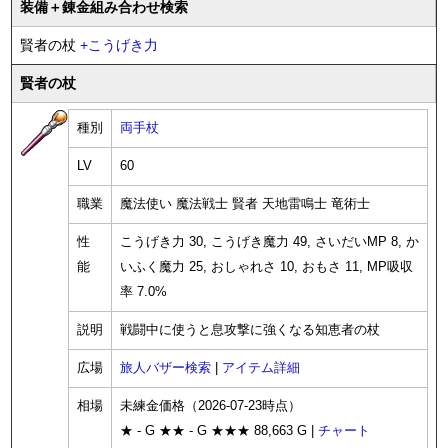
装備
＋錬金
組み合わせ検索
賢者の杖
+
こうげき力
賢者の杖
種別
両手杖
LV
60
職業
魔法使い 魔法戦士 賢者 天地雷鳴士 竜術士
性
こうげき力 30, こうげき魔力 49, さいだいMP 8, か
能
いふく魔力 25, おしゃれさ 10, おもさ 11, MP吸収
率 7.0%
説明
戦闘中に使うと息攻撃に強くなる知恵者の杖
広場
旅人バザー検索
|
アイテム詳細
相場
未練金価格（2026-07-23時点）
★ - G ★★ - G ★★★ 88,663 G |
チャート