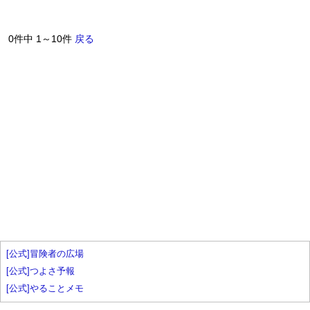
0件中 1～10件
戻る
[公式]冒険者の広場
[公式]つよさ予報
[公式]やることメモ