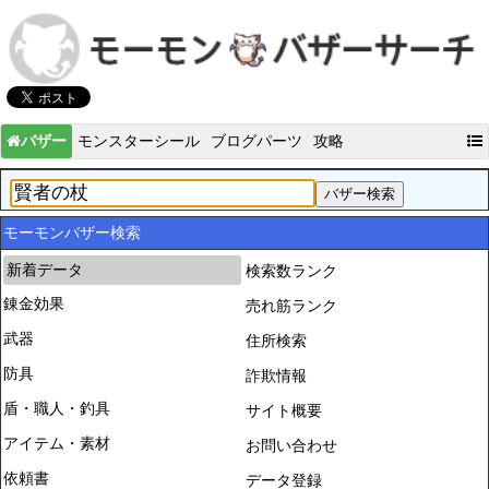
バザー
モンスターシール
ブログパーツ
攻略
モーモンバザー検索
新着データ
検索数ランク
錬金効果
売れ筋ランク
武器
住所検索
防具
詐欺情報
盾・職人・釣具
サイト概要
アイテム・素材
お問い合わせ
依頼書
データ登録