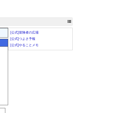
[公式]冒険者の広場
[公式]つよさ予報
[公式]やることメモ