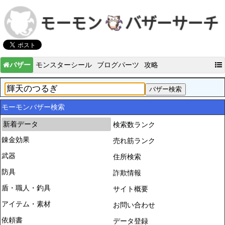
バザー
モンスターシール
ブログパーツ
攻略
モーモンバザー検索
新着データ
検索数ランク
錬金効果
売れ筋ランク
武器
住所検索
防具
詐欺情報
盾・職人・釣具
サイト概要
アイテム・素材
お問い合わせ
依頼書
データ登録