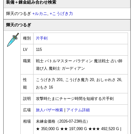
装備
＋錬金
組み合わせ検索
輝天のつるぎ
+
ルカニ
,
+
こうげき力
輝天のつるぎ
種別
片手剣
LV
115
職業
戦士 バトルマスター パラディン 魔法戦士 占い師
遊び人 魔剣士 ガーディアン
性
こうげき力 201, こうげき魔力 20, おしゃれさ 26,
能
おもさ 16
説明
攻撃時たまにチャージ時間を短縮する片手剣
広場
旅人バザー検索
|
アイテム詳細
相場
未練金価格（2026-07-23時点）
★ 350,000 G ★★ 197,090 G ★★★ 492,520 G |