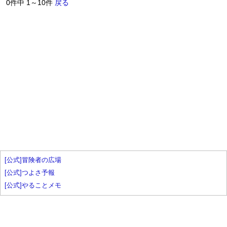
0件中 1～10件
戻る
[公式]冒険者の広場
[公式]つよさ予報
[公式]やることメモ