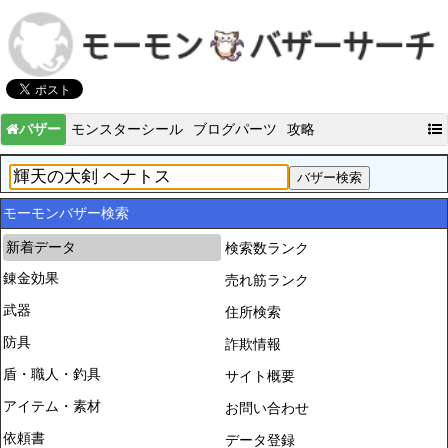
バザー
モンスターシール
ブログパーツ
攻略
モーモンバザー検索
新着データ
検索数ランク
錬金効果
売れ筋ランク
武器
住所検索
防具
詐欺情報
盾・職人・釣具
サイト概要
アイテム・素材
お問い合わせ
依頼書
データ登録