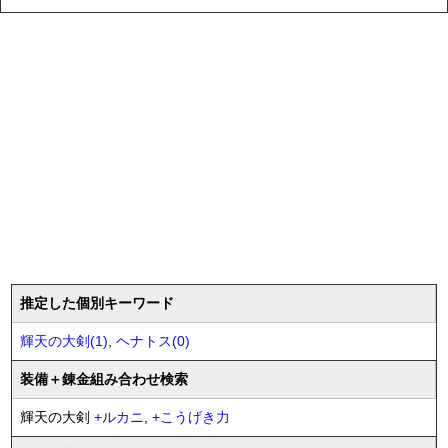
推定した個別キーワード
輝天の大剣(1)
,
ヘナトス(0)
装備
＋錬金
組み合わせ検索
輝天の大剣
+
ルカニ
,
+
こうげき力