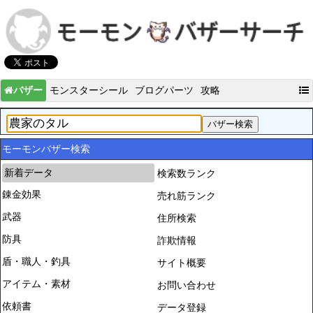
バザー
モンスターシール
ブログパーツ
攻略
モーモンバザー検索
新着データ
検索数ランク
錬金効果
売れ筋ランク
武器
住所検索
防具
詐欺情報
盾・職人・釣具
サイト概要
アイテム・素材
お問い合わせ
依頼書
データ登録