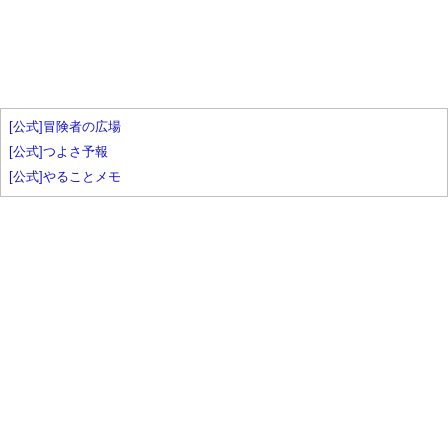
[公式]冒険者の広場
[公式]つよさ予報
[公式]やることメモ