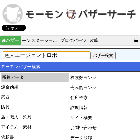
バザー
モンスターシール
ブログパーツ
攻略
モーモンバザー検索
新着データ
検索数ランク
錬金効果
売れ筋ランク
武器
住所検索
防具
詐欺情報
盾・職人・釣具
サイト概要
アイテム・素材
お問い合わせ
依頼書
データ登録