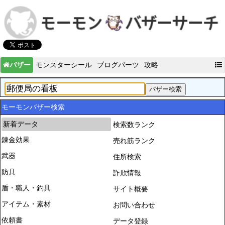
バザー
モンスターシール
ブログパーツ
攻略
モーモンバザー検索
新着データ
検索数ランク
錬金効果
売れ筋ランク
武器
住所検索
防具
詐欺情報
盾・職人・釣具
サイト概要
アイテム・素材
お問い合わせ
依頼書
データ登録