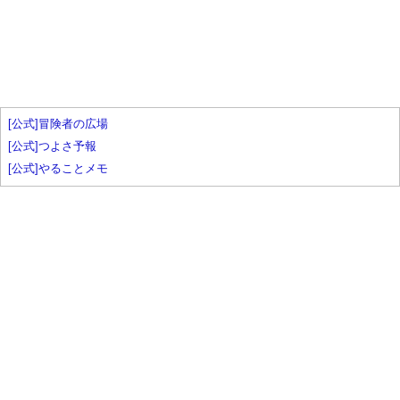
[公式]冒険者の広場
[公式]つよさ予報
[公式]やることメモ