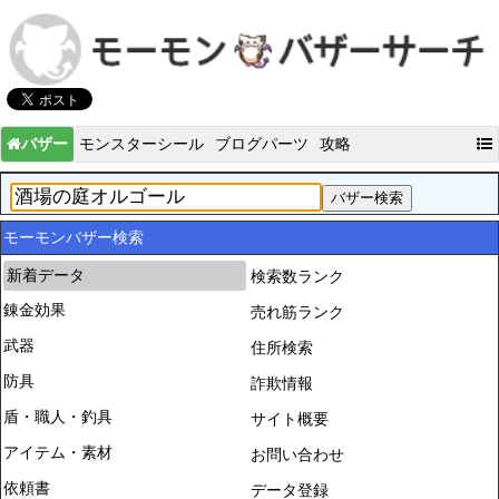
バザー
モンスターシール
ブログパーツ
攻略
モーモンバザー検索
新着データ
検索数ランク
錬金効果
売れ筋ランク
武器
住所検索
防具
詐欺情報
盾・職人・釣具
サイト概要
アイテム・素材
お問い合わせ
依頼書
データ登録