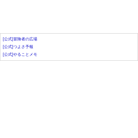
[公式]冒険者の広場
[公式]つよさ予報
[公式]やることメモ