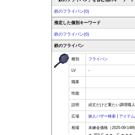
鉄のフライパン(0)
推定した個別キーワード
鉄のフライパン(0)
鉄のフライパン
種別
フライパン
LV
-
職業
性能
説明
頑丈だけど重たい調理職
広場
旅人バザー検索
|
アイテム
相場
未練金価格（2025-09-14