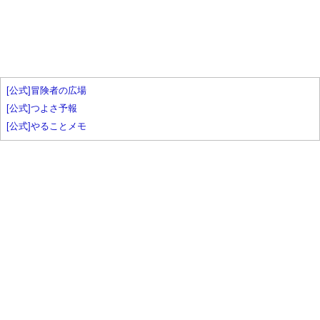
[公式]冒険者の広場
[公式]つよさ予報
[公式]やることメモ