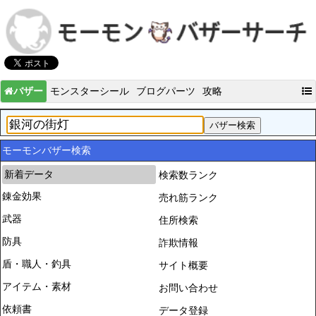
バザー
モンスターシール
ブログパーツ
攻略
モーモンバザー検索
新着データ
検索数ランク
錬金効果
売れ筋ランク
武器
住所検索
防具
詐欺情報
盾・職人・釣具
サイト概要
アイテム・素材
お問い合わせ
依頼書
データ登録