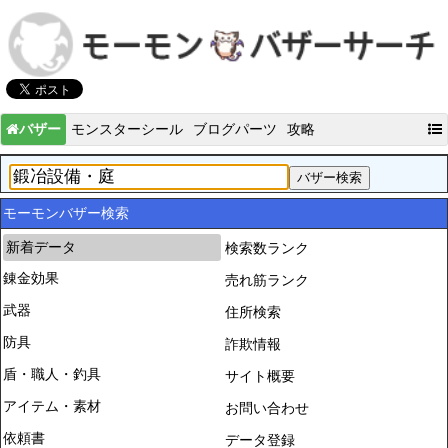
バザー
モンスターシール
ブログパーツ
攻略
モーモンバザー検索
新着データ
検索数ランク
錬金効果
売れ筋ランク
武器
住所検索
防具
詐欺情報
盾・職人・釣具
サイト概要
アイテム・素材
お問い合わせ
依頼書
データ登録