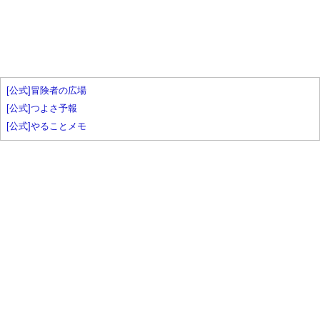
[公式]冒険者の広場
[公式]つよさ予報
[公式]やることメモ