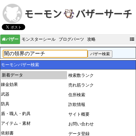
バザー
モンスターシール
ブログパーツ
攻略
モーモンバザー検索
新着データ
検索数ランク
錬金効果
売れ筋ランク
武器
住所検索
防具
詐欺情報
盾・職人・釣具
サイト概要
アイテム・素材
お問い合わせ
依頼書
データ登録