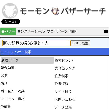
バザー
モンスターシール
ブログパーツ
攻略
モーモンバザー検索
新着データ
検索数ランク
錬金効果
売れ筋ランク
武器
住所検索
防具
詐欺情報
盾・職人・釣具
サイト概要
アイテム・素材
お問い合わせ
依頼書
データ登録