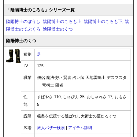
「陰陽博士のころも」シリーズ一覧
陰陽博士のぼうし
,
陰陽博士のころも上
,
陰陽博士のころも下
,
陰
陽博士のてぶくろ
,
陰陽博士のくつ
陰陽博士のくつ
種別
足
LV
125
職業
僧侶 魔法使い 賢者 占い師 天地雷鳴士 デスマスタ
ー 竜術士 隠者
性
すばやさ 110, しゅび力 35, おしゃれさ 17, おもさ
能
5
説明
秘奥を伝授する選ばれし大術士の証たるくつ
広場
旅人バザー検索
|
アイテム詳細