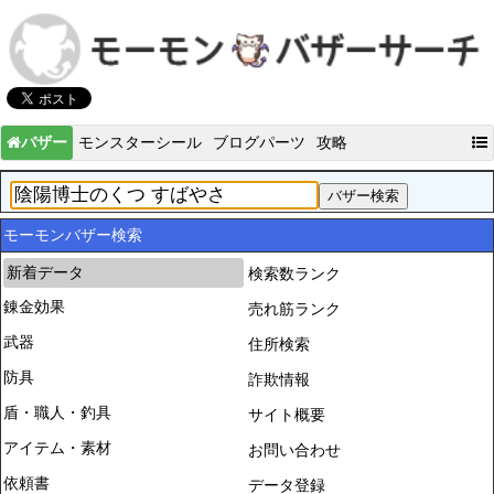
バザー
モンスターシール
ブログパーツ
攻略
モーモンバザー検索
新着データ
検索数ランク
錬金効果
売れ筋ランク
武器
住所検索
防具
詐欺情報
盾・職人・釣具
サイト概要
アイテム・素材
お問い合わせ
依頼書
データ登録