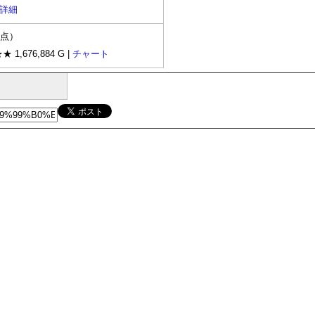
詳細
時点）
★ 1,676,884 G |
チャート