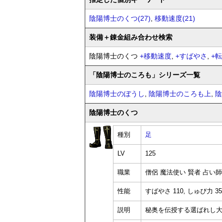
陰陽博士のくつ(27)
,
移動速度(21)
装備
＋錬金
組み合わせ検索
陰陽博士のくつ
+
移動速度
,
+
すばやさ
,
+
転
「陰陽博士のころも」シリーズ一覧
陰陽博士のぼうし
,
陰陽博士のころも上
,
陰
陰陽博士のくつ
種別
足
LV
125
職業
僧侶 魔法使い 賢者 占い
性能
すばやさ 110, しゅび力 35
説明
秘奥を伝授する選ばれし