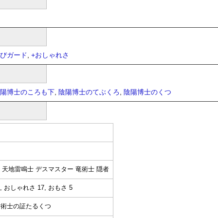
びガード
,
+
おしゃれさ
陽博士のころも下
,
陰陽博士のてぶくろ
,
陰陽博士のくつ
師 天地雷鳴士 デスマスター 竜術士 隠者
, おしゃれさ 17, おもさ 5
大術士の証たるくつ