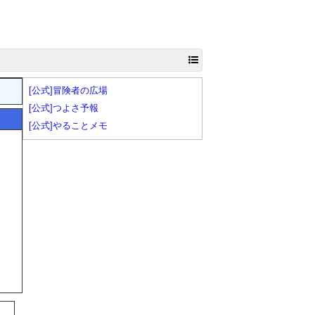
[公式]冒険者の広場
[公式]つよさ予報
[公式]やることメモ