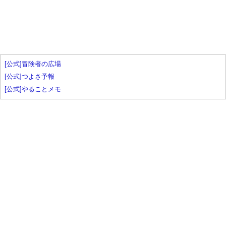
[公式]冒険者の広場
[公式]つよさ予報
[公式]やることメモ