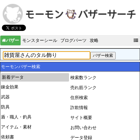
バザー
モンスターシール
ブログパーツ
攻略
モーモンバザー検索
新着データ
検索数ランク
錬金効果
売れ筋ランク
武器
住所検索
防具
詐欺情報
盾・職人・釣具
サイト概要
アイテム・素材
お問い合わせ
依頼書
データ登録