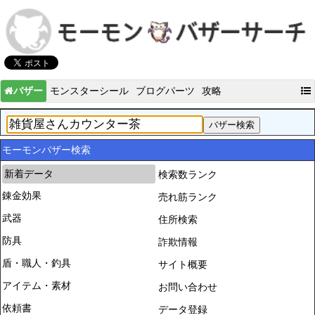
バザー
モンスターシール
ブログパーツ
攻略
モーモンバザー検索
新着データ
検索数ランク
錬金効果
売れ筋ランク
武器
住所検索
防具
詐欺情報
盾・職人・釣具
サイト概要
アイテム・素材
お問い合わせ
依頼書
データ登録