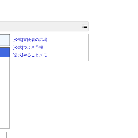
[公式]冒険者の広場
[公式]つよさ予報
[公式]やることメモ