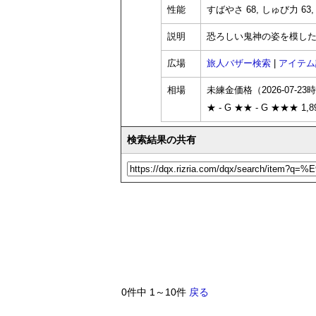
性能
すばやさ 68, しゅび力 63,
説明
恐ろしい鬼神の姿を模し
広場
旅人バザー検索
|
アイテム
相場
未練金価格（2026-07-23
★ - G ★★ - G ★★★ 1,89
検索結果の共有
0件中 1～10件
戻る