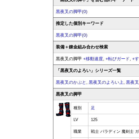
黒夜叉の脚甲(0)
推定した個別キーワード
黒夜叉の脚甲(0)
装備
＋錬金
組み合わせ検索
黒夜叉の脚甲
+
移動速度
,
+
転びガード
,
+
す
「黒夜叉のよろい」シリーズ一覧
黒夜叉のかぶと
,
黒夜叉のよろい上
,
黒夜叉
黒夜叉の脚甲
種別
足
LV
125
職業
戦士 パラディン 魔剣士 