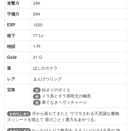
攻撃力
246
守備力
294
EXP
1220
格下
77 Lv
特訓
1 Pt
Gold
21 G
落
ほしのカケラ
レア
まんげつリング
宝珠
始まりのボミエ
水
メラ系とギラ系呪文の極意
光
果てなきヘヴィチャージ
光
月から落ちてきたと ウワサされる不思議な魔物。
まめちしき1
ズッシードを唱えて 星のごとく重力をあやつる。
たったひとりで夜空を さまよいつづける月の 地
まめちしき2