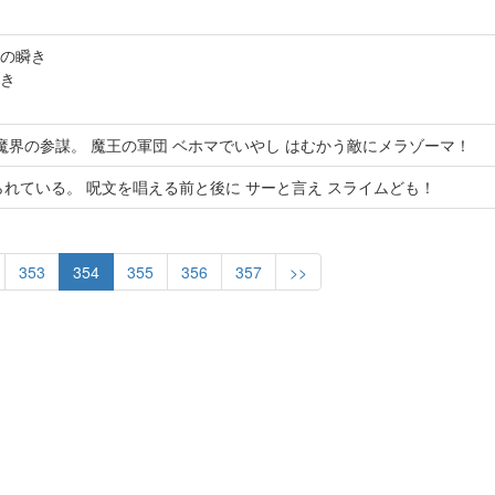
の瞬き
き
魔界の参謀。 魔王の軍団 ベホマでいやし はむかう敵にメラゾーマ！
れている。 呪文を唱える前と後に サーと言え スライムども！
353
354
355
356
357
>>