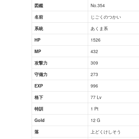
図鑑
No.354
名前
じごくのつかい
系統
あくま系
HP
1526
MP
432
攻撃力
309
守備力
273
EXP
996
格下
77 Lv
特訓
1 Pt
Gold
12 G
落
上どくけしそう