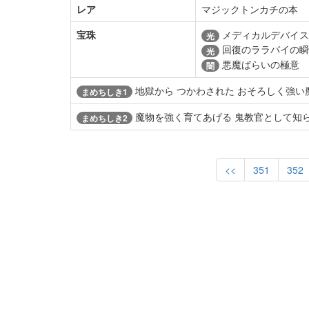
レア
マジックトンカチの本
宝珠
メディカルデバイス
光
回復のララバイの瞬
光
悪魔ばらいの極意
闇
地獄から つかわされた おそろしく強い
まめちしき1
魔物を強く育てあげる 鬼教官として知ら
まめちしき2
<<
351
352