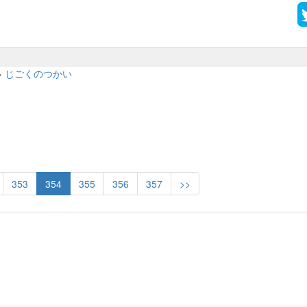
>
じごくのつかい
353
354
355
356
357
>>