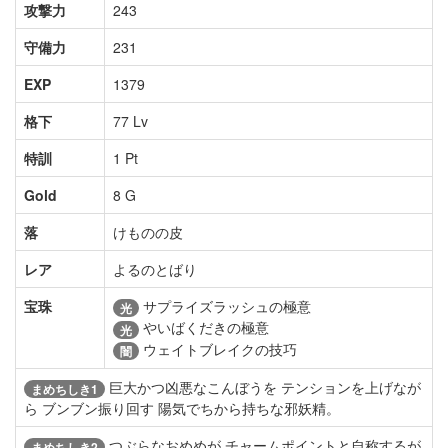
攻撃力
243
守備力
231
EXP
1379
格下
77 Lv
特訓
1 Pt
Gold
8 G
落
けものの皮
レア
よるのとばり
宝珠
サプライズラッシュの極意
光
やいばくだきの極意
光
ウェイトブレイクの技巧
闇
巨大かつ凶悪なこんぼうを テンションを上げなが
まめちしき1
ら ブンブン振り回す 陽気でちから持ちな邪妖精。
つぶらなおめめが チャームポイントと自称するが
まめちしき2