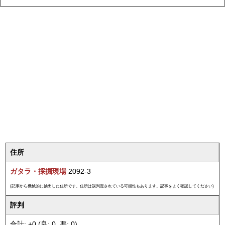
住所
ガタラ・採掘現場
2092-3
(記事から機械的に抽出した住所です。住所は誤判定されている可能性もあります。記事をよく確認してください)
評判
合計: +0 (良: 0, 悪: 0)