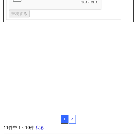
1
2
11件中 1～10件
戻る