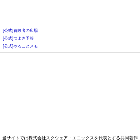
[公式]冒険者の広場
[公式]つよさ予報
[公式]やることメモ
当サイトでは株式会社スクウェア・エニックスを代表とする共同著作