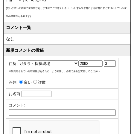
(悪いが多いと詐欺の可能性がありますのでご注意ください。いたずらや悪意により故意に悪く下げられている冤
罪の可能性もあります)
コメント一覧
なし
新規コメントの投稿
住所:
-
※誤判定されている可能性があるため、よく確認し、必要であれば変更してください
評判:
良い
詐欺
お名前:
コメント: