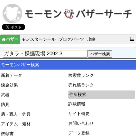
バザー
モンスターシール
ブログパーツ
攻略
モーモンバザー検索
新着データ
検索数ランク
錬金効果
売れ筋ランク
住所検索
武器
詐欺情報
防具
サイト概要
盾・職人・釣具
お問い合わせ
アイテム・素材
データ登録
依頼書