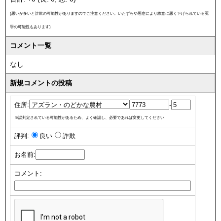
(悪いが多いと詐欺の可能性がありますのでご注意ください。いたずらや悪意により故意に悪く下げられている冤
罪の可能性もあります)
コメント一覧
なし
新規コメントの投稿
住所:
-
※誤判定されている可能性があるため、よく確認し、必要であれば変更してください
評判:
良い
詐欺
お名前:
コメント: