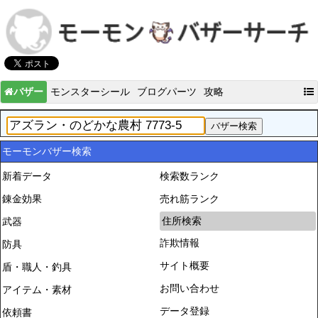
バザー
モンスターシール
ブログパーツ
攻略
モーモンバザー検索
新着データ
検索数ランク
錬金効果
売れ筋ランク
住所検索
武器
詐欺情報
防具
サイト概要
盾・職人・釣具
お問い合わせ
アイテム・素材
データ登録
依頼書