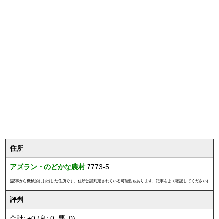
住所
アズラン・のどかな農村
7773-5
(記事から機械的に抽出した住所です。住所は誤判定されている可能性もあります。記事をよく確認してください)
評判
合計: +0 (良: 0, 悪: 0)