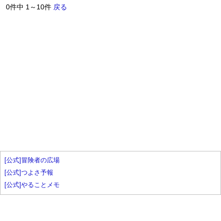
0件中 1～10件
戻る
[公式]冒険者の広場
[公式]つよさ予報
[公式]やることメモ