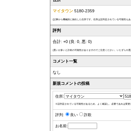
マイタウン
5180-2359
(記事から機械的に抽出した住所です。住所は誤判定されている可能性もあ
評判
合計: +0 (良: 0, 悪: 0)
(悪いが多いと詐欺の可能性がありますのでご注意ください。いたずらや悪
コメント一覧
なし
新規コメントの投稿
住所:
※誤判定されている可能性があるため、よく確認し、必要であれば変更
評判:
良い
詐欺
お名前: