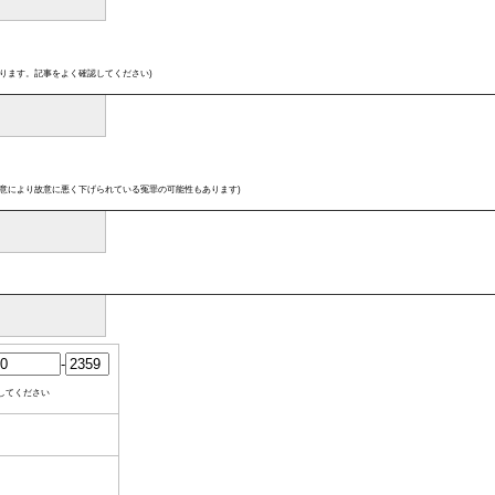
ります。記事をよく確認してください)
意により故意に悪く下げられている冤罪の可能性もあります)
-
してください