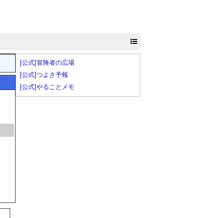
[公式]冒険者の広場
[公式]つよさ予報
[公式]やることメモ